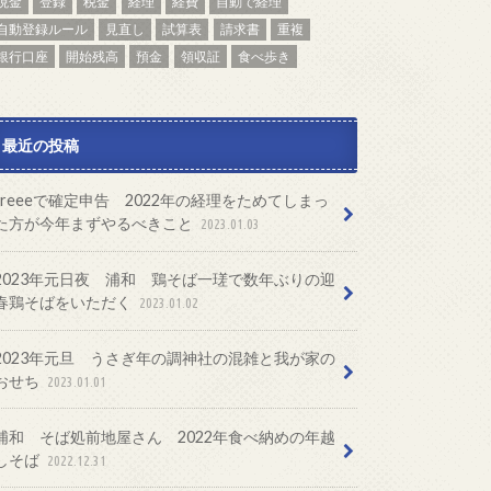
現金
登録
税金
経理
経費
自動で経理
自動登録ルール
見直し
試算表
請求書
重複
銀行口座
開始残高
預金
領収証
食べ歩き
最近の投稿
freeeで確定申告 2022年の経理をためてしまっ
た方が今年まずやるべきこと
2023.01.03
2023年元日夜 浦和 鶏そば一瑳で数年ぶりの迎
春鶏そばをいただく
2023.01.02
2023年元旦 うさぎ年の調神社の混雑と我が家の
おせち
2023.01.01
浦和 そば処前地屋さん 2022年食べ納めの年越
しそば
2022.12.31