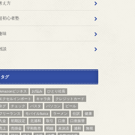
考え方
超初心者塾
趣味
雑談
タグ
Amazonビジネス
お悩み
ひとり社長
エクセルインポート
キャラ弁
クレジットカード
タグ
チェック
パスタ
パソコン
ビール
フリーランス
モバイルSuica
ラーメン
仕訳
健康
入金
初期設定
北浦和
取引
口座
口座振替
売上
売掛金
宇和島市
明細
未決済
浦和
無視