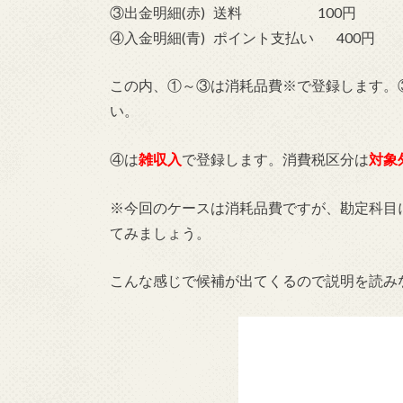
③出金明細(赤) 送料 100円
④入金明細(青) ポイント支払い 400円
この内、①～③は消耗品費※で登録します。
い。
④は
雑収入
で登録します。消費税区分は
対象
※今回のケースは消耗品費ですが、勘定科目
てみましょう。
こんな感じで候補が出てくるので説明を読み