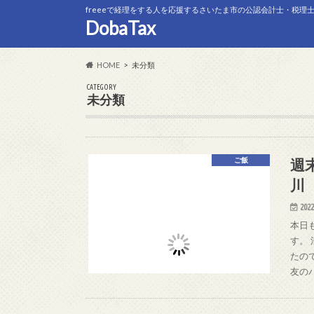
freeeで経理をする人を応援するさいたま市の公認会計士・税理
DobaTax
HOME
未分類
CATEGORY
未分類
週
ご飯
川
2022
本日
す。
たの
友の