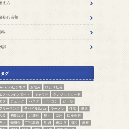
考え方
超初心者塾
趣味
雑談
タグ
Amazonビジネス
お悩み
ひとり社長
エクセルインポート
キャラ弁
クレジットカード
タグ
チェック
パスタ
パソコン
ビール
フリーランス
モバイルSuica
ラーメン
仕訳
健康
入金
初期設定
北浦和
取引
口座
口座振替
売上
売掛金
宇和島市
明細
未決済
浦和
無視