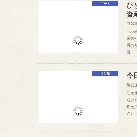
ひ
freee
資
2022
fr
長の
長の
長…
今
未分類
2021
初め
らブロ
験を
こと