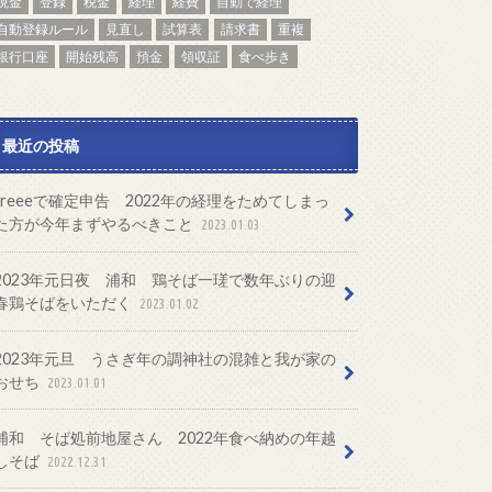
現金
登録
税金
経理
経費
自動で経理
自動登録ルール
見直し
試算表
請求書
重複
銀行口座
開始残高
預金
領収証
食べ歩き
最近の投稿
freeeで確定申告 2022年の経理をためてしまっ
た方が今年まずやるべきこと
2023.01.03
2023年元日夜 浦和 鶏そば一瑳で数年ぶりの迎
春鶏そばをいただく
2023.01.02
2023年元旦 うさぎ年の調神社の混雑と我が家の
おせち
2023.01.01
浦和 そば処前地屋さん 2022年食べ納めの年越
しそば
2022.12.31