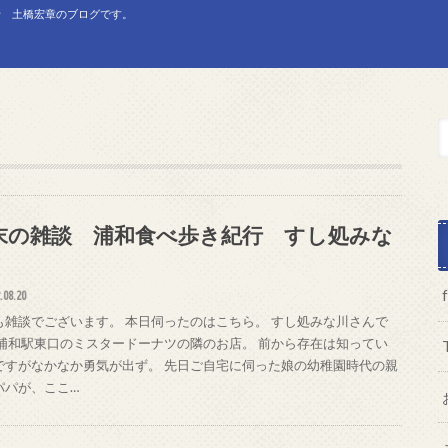
士 土橋宏章のブログです。
末の雑談 浦和食べ歩き紀行 すし処みな
.08.20
も雑談でございます。 本日伺ったのはこちら。 すし処みな川さんで
 浦和駅東口のミスタードーナツの隣のお店。 前から存在は知ってい
ですがなかなか勇気が出ず。 先日ご自宅に伺った娘の幼稚園時代の親
パパが、ここ…