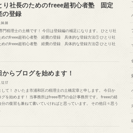
とり社長のためのfreee超初心者塾 固定
産の登録
.04.08
eee専門税理士の土橋です！ 今日は登録編の補足になります。 ひとり社
ためのfreee超初心者塾 経費の登録 具体的な登録方法① ひとり社
ためのfreee超初心者塾 経費の登録 具体的な登録方法② ひとり社
日からブログを始めます！
.12.17
まして！ さいたま市浦和区の税理士の土橋宏章と申します。 今日か
グを始めます！ 当事務所はfreee専門の会計事務所です。 freeeの経
自分の復習も兼ねて書いていければと思っています。 その他日々思う
…