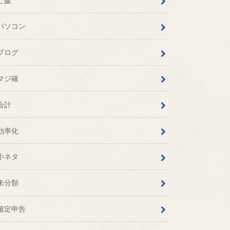
ご飯
パソコン
ブログ
マジ確
会計
効率化
小ネタ
未分類
確定申告