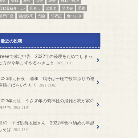
現金
登録
税金
経理
経費
自動で経理
自動登録ルール
見直し
試算表
請求書
重複
銀行口座
開始残高
預金
領収証
食べ歩き
最近の投稿
freeeで確定申告 2022年の経理をためてしまっ
た方が今年まずやるべきこと
2023.01.03
2023年元日夜 浦和 鶏そば一瑳で数年ぶりの迎
春鶏そばをいただく
2023.01.02
2023年元旦 うさぎ年の調神社の混雑と我が家の
おせち
2023.01.01
浦和 そば処前地屋さん 2022年食べ納めの年越
しそば
2022.12.31