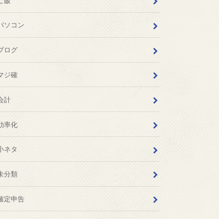
ご飯
パソコン
ブログ
マジ確
会計
効率化
小ネタ
未分類
確定申告