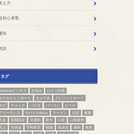
考え方
超初心者塾
趣味
雑談
タグ
Amazonビジネス
お悩み
ひとり社長
エクセルインポート
キャラ弁
クレジットカード
タグ
チェック
パスタ
パソコン
ビール
フリーランス
モバイルSuica
ラーメン
仕訳
健康
入金
初期設定
北浦和
取引
口座
口座振替
売上
売掛金
宇和島市
明細
未決済
浦和
無視