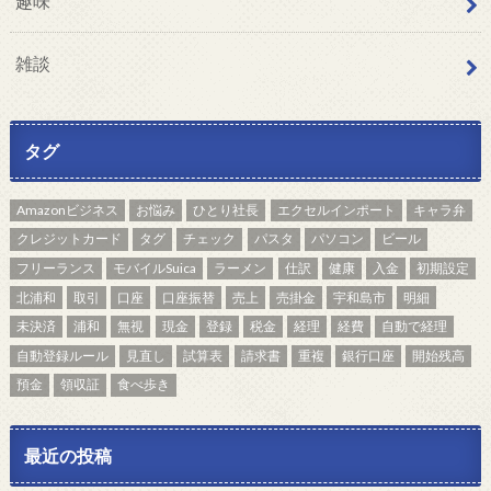
趣味
雑談
タグ
Amazonビジネス
お悩み
ひとり社長
エクセルインポート
キャラ弁
クレジットカード
タグ
チェック
パスタ
パソコン
ビール
フリーランス
モバイルSuica
ラーメン
仕訳
健康
入金
初期設定
北浦和
取引
口座
口座振替
売上
売掛金
宇和島市
明細
未決済
浦和
無視
現金
登録
税金
経理
経費
自動で経理
自動登録ルール
見直し
試算表
請求書
重複
銀行口座
開始残高
預金
領収証
食べ歩き
最近の投稿