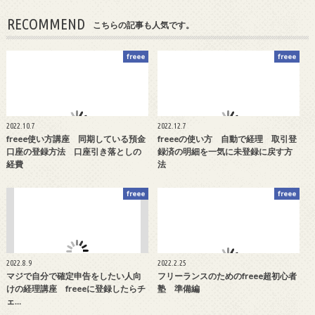
RECOMMEND
こちらの記事も人気です。
freee
freee
2022.10.7
2022.12.7
freee使い方講座 同期している預金
freeeの使い方 自動で経理 取引登
口座の登録方法 口座引き落としの
録済の明細を一気に未登録に戻す方
経費
法
freee
freee
2022.8.9
2022.2.25
マジで自分で確定申告をしたい人向
フリーランスのためのfreee超初心者
けの経理講座 freeeに登録したらチ
塾 準備編
ェ…