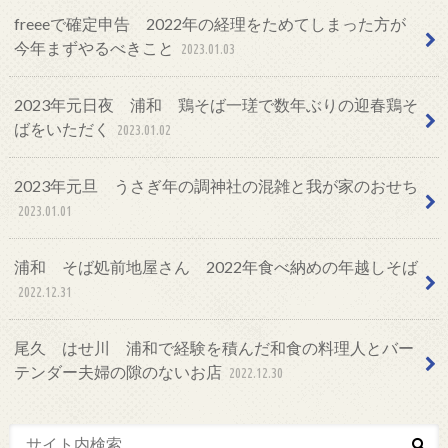
freeeで確定申告 2022年の経理をためてしまった方が
今年まずやるべきこと
2023.01.03
2023年元日夜 浦和 鶏そば一瑳で数年ぶりの迎春鶏そ
ばをいただく
2023.01.02
2023年元旦 うさぎ年の調神社の混雑と我が家のおせち
2023.01.01
浦和 そば処前地屋さん 2022年食べ納めの年越しそば
2022.12.31
尾久 はせ川 浦和で経験を積んだ和食の料理人とバー
テンダー夫婦の隙のないお店
2022.12.30