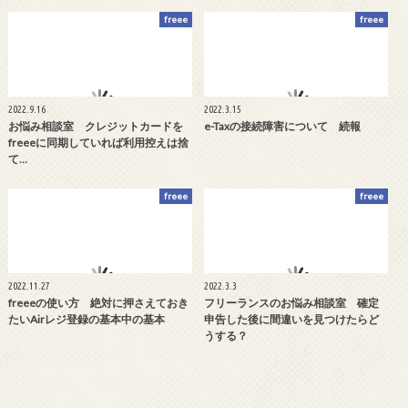
freee
freee
2022.9.16
2022.3.15
お悩み相談室 クレジットカードを
e-Taxの接続障害について 続報
freeeに同期していれば利用控えは捨
て…
freee
freee
2022.11.27
2022.3.3
freeeの使い方 絶対に押さえておき
フリーランスのお悩み相談室 確定
たいAirレジ登録の基本中の基本
申告した後に間違いを見つけたらど
うする？