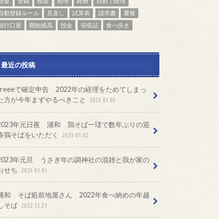
現金
登録
税金
経理
経費
自動で経理
自動登録ルール
見直し
試算表
請求書
重複
銀行口座
開始残高
預金
領収証
食べ歩き
最近の投稿
freeeで確定申告 2022年の経理をためてしまっ
た方が今年まずやるべきこと
2023.01.03
2023年元日夜 浦和 鶏そば一瑳で数年ぶりの迎
春鶏そばをいただく
2023.01.02
2023年元旦 うさぎ年の調神社の混雑と我が家の
おせち
2023.01.01
浦和 そば処前地屋さん 2022年食べ納めの年越
しそば
2022.12.31