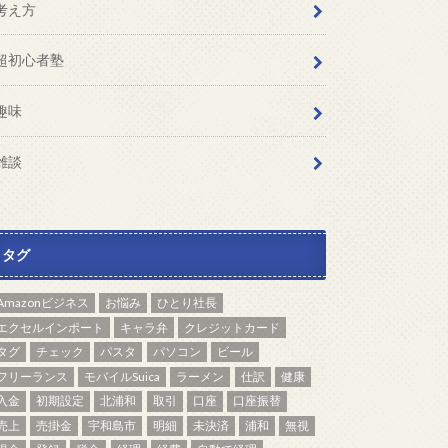
考え方
超初心者塾
趣味
雑談
タグ
Amazonビジネス
お悩み
ひとり社長
エクセルインポート
キャラ弁
クレジットカード
タグ
チェック
パスタ
パソコン
ビール
フリーランス
モバイルSuica
ラーメン
仕訳
健康
入金
初期設定
北浦和
取引
口座
口座振替
売上
売掛金
宇和島市
明細
未決済
浦和
無視