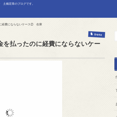
士 土橋宏章のブログです。
に経費にならないケース② 在庫
freee
金を払ったのに経費にならないケー