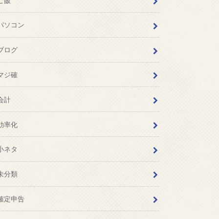
ご飯
パソコン
ブログ
マジ確
会計
効率化
小ネタ
未分類
確定申告