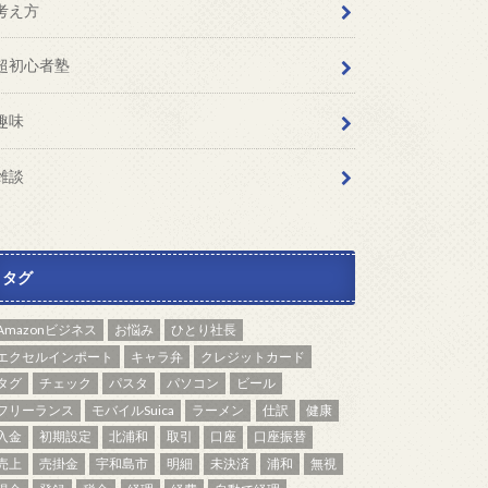
考え方
超初心者塾
趣味
雑談
タグ
Amazonビジネス
お悩み
ひとり社長
エクセルインポート
キャラ弁
クレジットカード
タグ
チェック
パスタ
パソコン
ビール
フリーランス
モバイルSuica
ラーメン
仕訳
健康
入金
初期設定
北浦和
取引
口座
口座振替
売上
売掛金
宇和島市
明細
未決済
浦和
無視