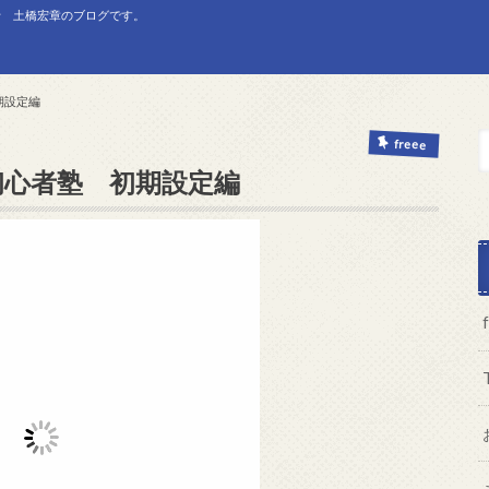
士 土橋宏章のブログです。
期設定編
freee
超初心者塾 初期設定編