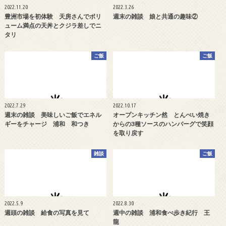
2022.11.20
2022.3.26
豊洲市場を初体験 天房さんでボリ
週末の雑談 娘と共通の趣味②
ューム満点の天丼とクジラ差しでニ
タリ
ご飯
ご飯
2022.7.29
2022.10.17
週末の雑談 美味しいご飯でエネル
オープンキッチン然 とんぺい焼き
ギーをチャージ 浦和 和つき
からの3種ソースのハンバーグで笑顔
を取り戻す
雑談
ご飯
2022.5.9
2022.8.30
週頭の雑談 給食の写真を見て
週中の雑談 浦和食べ歩き紀行 王
龍