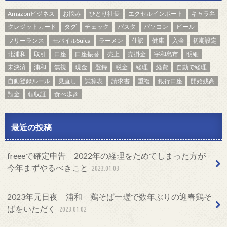
Amazonビジネス
お悩み
ひとり社長
エクセルインポート
キャラ弁
クレジットカード
タグ
チェック
パスタ
パソコン
ビール
フリーランス
モバイルSuica
ラーメン
仕訳
健康
入金
初期設定
北浦和
取引
口座
口座振替
売上
売掛金
宇和島市
明細
未決済
浦和
無視
現金
登録
税金
経理
経費
自動で経理
自動登録ルール
見直し
試算表
請求書
重複
銀行口座
開始残高
預金
領収証
食べ歩き
最近の投稿
freeeで確定申告 2022年の経理をためてしまった方が
今年まずやるべきこと
2023.01.03
2023年元日夜 浦和 鶏そば一瑳で数年ぶりの迎春鶏そ
ばをいただく
2023.01.02