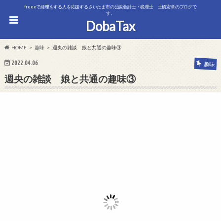
freeeで経理をする人を応援するさいたま市の公認会計士・税理士 土橋宏章のブログで
す。
DobaTax
HOME
趣味
週央の雑談 娘と共通の趣味③
2022.04.06
趣味
週央の雑談 娘と共通の趣味③