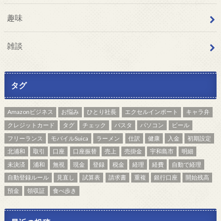
趣味
雑談
タグ
Amazonビジネス
お悩み
ひとり社長
エクセルインポート
キャラ弁
クレジットカード
タグ
チェック
パスタ
パソコン
ビール
フリーランス
モバイルSuica
ラーメン
仕訳
健康
入金
初期設定
北浦和
取引
口座
口座振替
売上
売掛金
宇和島市
明細
未決済
浦和
無視
現金
登録
税金
経理
経費
自動で経理
自動登録ルール
見直し
試算表
請求書
重複
銀行口座
開始残高
預金
領収証
食べ歩き