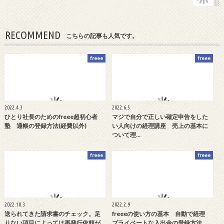
RECOMMEND
こちらの記事も人気です。
freee
freee
2022.4.3
2022.6.5
ひとり社長のためのfreee超初心者
マジで自分で正しい確定申告をした
塾 通帳の登録方法(経費以外)
い人向けの経理講座 売上の基本に
ついて理…
freee
freee
2022.10.3
2022.2.9
送られてきた請求書のチェック。足
freeeの使い方の基本 自動で経理
りない項目によっては再発行依頼が
プライベートな入出金の登録方法