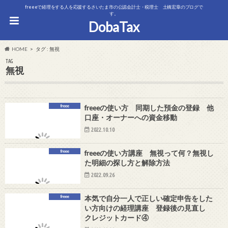
freeeで経理をする人を応援するさいたま市の公認会計士・税理士 土橋宏章のブログで
す。
DobaTax
HOME
タグ : 無視
TAG
無視
freee
freeeの使い方 同期した預金の登録 他
口座・オーナーへの資金移動
2022.10.10
freee
freeeの使い方講座 無視って何？無視し
た明細の探し方と解除方法
2022.09.26
freee
本気で自分一人で正しい確定申告をした
い方向けの経理講座 登録後の見直し
クレジットカード④