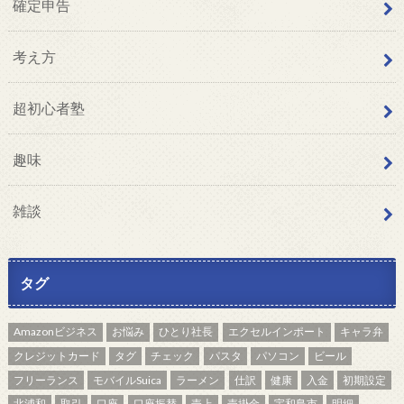
確定申告
考え方
超初心者塾
趣味
雑談
タグ
Amazonビジネス
お悩み
ひとり社長
エクセルインポート
キャラ弁
クレジットカード
タグ
チェック
パスタ
パソコン
ビール
フリーランス
モバイルSuica
ラーメン
仕訳
健康
入金
初期設定
北浦和
取引
口座
口座振替
売上
売掛金
宇和島市
明細