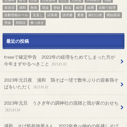
未決済
浦和
無視
現金
登録
税金
経理
経費
自動で経理
自動登録ルール
見直し
試算表
請求書
重複
銀行口座
開始残高
預金
領収証
食べ歩き
最近の投稿
freeeで確定申告 2022年の経理をためてしまった方が
今年まずやるべきこと
2023.01.03
2023年元日夜 浦和 鶏そば一瑳で数年ぶりの迎春鶏そ
ばをいただく
2023.01.02
2023年元旦 うさぎ年の調神社の混雑と我が家のおせち
2023.01.01
浦和 そば処前地屋さん 2022年食べ納めの年越しそば