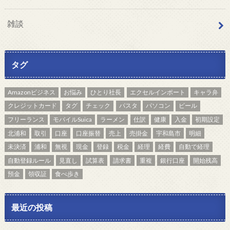
雑談
タグ
Amazonビジネス
お悩み
ひとり社長
エクセルインポート
キャラ弁
クレジットカード
タグ
チェック
パスタ
パソコン
ビール
フリーランス
モバイルSuica
ラーメン
仕訳
健康
入金
初期設定
北浦和
取引
口座
口座振替
売上
売掛金
宇和島市
明細
未決済
浦和
無視
現金
登録
税金
経理
経費
自動で経理
自動登録ルール
見直し
試算表
請求書
重複
銀行口座
開始残高
預金
領収証
食べ歩き
最近の投稿