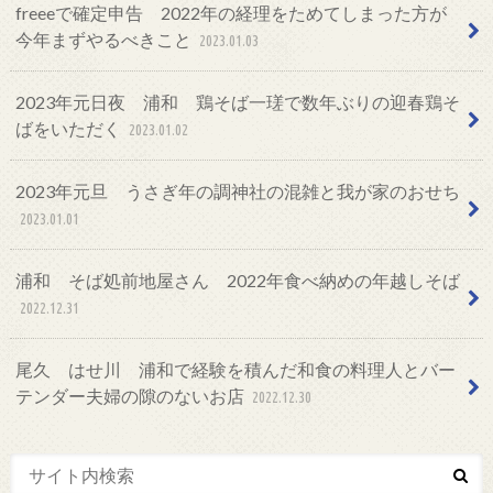
freeeで確定申告 2022年の経理をためてしまった方が
今年まずやるべきこと
2023.01.03
2023年元日夜 浦和 鶏そば一瑳で数年ぶりの迎春鶏そ
ばをいただく
2023.01.02
2023年元旦 うさぎ年の調神社の混雑と我が家のおせち
2023.01.01
浦和 そば処前地屋さん 2022年食べ納めの年越しそば
2022.12.31
尾久 はせ川 浦和で経験を積んだ和食の料理人とバー
テンダー夫婦の隙のないお店
2022.12.30