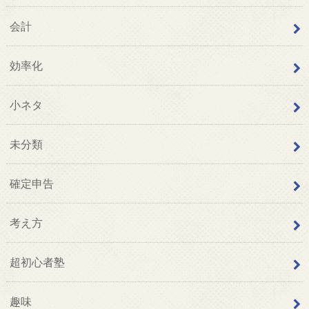
会計
効率化
小ネタ
未分類
確定申告
考え方
超初心者塾
趣味