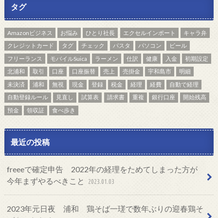
タグ
Amazonビジネス
お悩み
ひとり社長
エクセルインポート
キャラ弁
クレジットカード
タグ
チェック
パスタ
パソコン
ビール
フリーランス
モバイルSuica
ラーメン
仕訳
健康
入金
初期設定
北浦和
取引
口座
口座振替
売上
売掛金
宇和島市
明細
未決済
浦和
無視
現金
登録
税金
経理
経費
自動で経理
自動登録ルール
見直し
試算表
請求書
重複
銀行口座
開始残高
預金
領収証
食べ歩き
最近の投稿
freeeで確定申告 2022年の経理をためてしまった方が
今年まずやるべきこと
2023.01.03
2023年元日夜 浦和 鶏そば一瑳で数年ぶりの迎春鶏そ