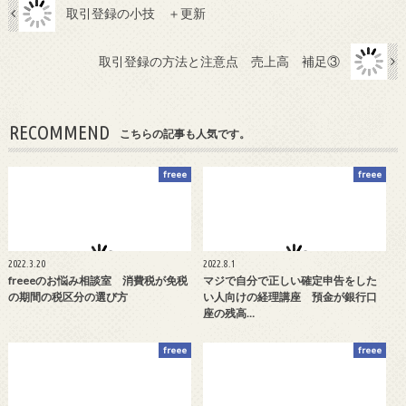
取引登録の小技 ＋更新
取引登録の方法と注意点 売上高 補足③
RECOMMEND
こちらの記事も人気です。
freee
freee
2022.3.20
2022.8.1
freeeのお悩み相談室 消費税が免税
マジで自分で正しい確定申告をした
の期間の税区分の選び方
い人向けの経理講座 預金が銀行口
座の残高…
freee
freee