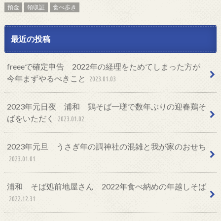
預金
領収証
食べ歩き
最近の投稿
freeeで確定申告 2022年の経理をためてしまった方が
今年まずやるべきこと
2023.01.03
2023年元日夜 浦和 鶏そば一瑳で数年ぶりの迎春鶏そ
ばをいただく
2023.01.02
2023年元旦 うさぎ年の調神社の混雑と我が家のおせち
2023.01.01
浦和 そば処前地屋さん 2022年食べ納めの年越しそば
2022.12.31