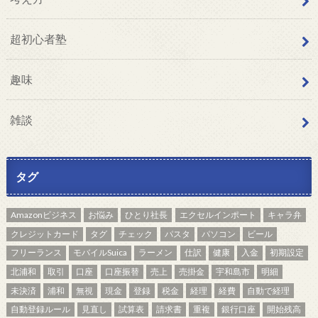
超初心者塾
趣味
雑談
タグ
Amazonビジネス
お悩み
ひとり社長
エクセルインポート
キャラ弁
クレジットカード
タグ
チェック
パスタ
パソコン
ビール
フリーランス
モバイルSuica
ラーメン
仕訳
健康
入金
初期設定
北浦和
取引
口座
口座振替
売上
売掛金
宇和島市
明細
未決済
浦和
無視
現金
登録
税金
経理
経費
自動で経理
自動登録ルール
見直し
試算表
請求書
重複
銀行口座
開始残高