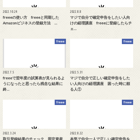
2022.10.24
2022.8.8
freeeの使い方 freeeと同期した
マジで自分で確定申告をしたい人向
Amazonビジネスの登録方法 …
けの経理講座 freeeに登録したらチ
ェ…
freee
freee
2022.7.5
2022.5.31
freeeで翌年度の試算表が見られるよ
マジで自分で正しい確定申告をした
うになったと思ったら残念な結果に
い人向けの経理講座 困った時に頼
終…
る人①
freee
freee
2022.3.24
2022.8.22
取引登録結果のチェック 固定資産
本気で自分一人で正しい確定申告を