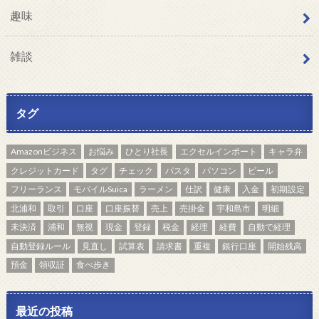
趣味
雑談
タグ
Amazonビジネス
お悩み
ひとり社長
エクセルインポート
キャラ弁
クレジットカード
タグ
チェック
パスタ
パソコン
ビール
フリーランス
モバイルSuica
ラーメン
仕訳
健康
入金
初期設定
北浦和
取引
口座
口座振替
売上
売掛金
宇和島市
明細
未決済
浦和
無視
現金
登録
税金
経理
経費
自動で経理
自動登録ルール
見直し
試算表
請求書
重複
銀行口座
開始残高
預金
領収証
食べ歩き
最近の投稿