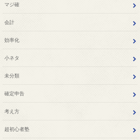
マジ確
会計
効率化
小ネタ
未分類
確定申告
考え方
超初心者塾