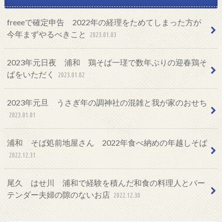
freeeで確定申告 2022年の経理をためてしまった方が
今年まずやるべきこと
2023.01.03
2023年元日夜 浦和 鶏そば一瑳で数年ぶりの迎春鶏そ
ばをいただく
2023.01.02
2023年元旦 うさぎ年の調神社の混雑と我が家のおせち
2023.01.01
浦和 そば処前地屋さん 2022年食べ納めの年越しそば
2022.12.31
尾久 はせ川 浦和で経験を積んだ和食の料理人とバー
テンダー夫婦の隙のないお店
2022.12.30