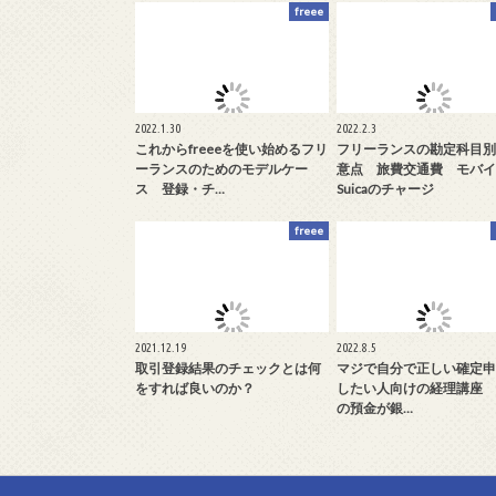
freee
2022.1.30
2022.2.3
これからfreeeを使い始めるフリ
フリーランスの勘定科目別
ーランスのためのモデルケー
意点 旅費交通費 モバイ
ス 登録・チ…
Suicaのチャージ
freee
2021.12.19
2022.8.5
取引登録結果のチェックとは何
マジで自分で正しい確定申
をすれば良いのか？
したい人向けの経理講座 fr
の預金が銀…