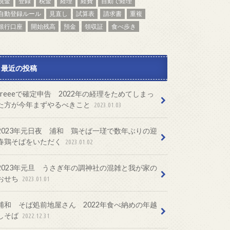
現金
登録
税金
経理
経費
自動で経理
自動登録ルール
見直し
試算表
請求書
重複
銀行口座
開始残高
預金
領収証
食べ歩き
最近の投稿
freeeで確定申告 2022年の経理をためてしまっ
た方が今年まずやるべきこと
2023.01.03
2023年元日夜 浦和 鶏そば一瑳で数年ぶりの迎
春鶏そばをいただく
2023.01.02
2023年元旦 うさぎ年の調神社の混雑と我が家の
おせち
2023.01.01
浦和 そば処前地屋さん 2022年食べ納めの年越
しそば
2022.12.31