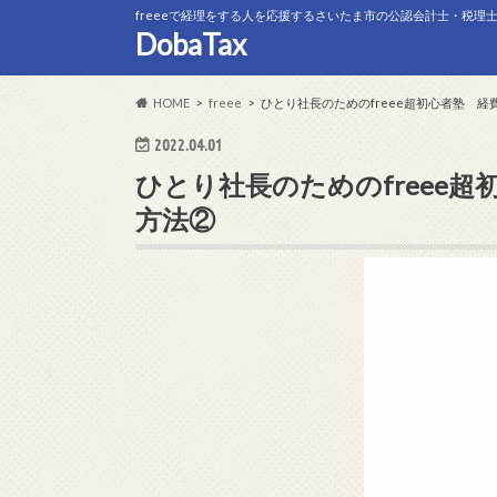
freeeで経理をする人を応援するさいたま市の公認会計士・税理
DobaTax
HOME
freee
ひとり社長のためのfreee超初心者塾 
2022.04.01
ひとり社長のためのfreee
方法②