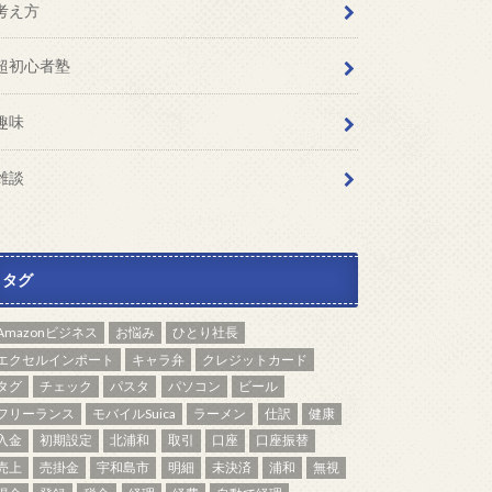
考え方
超初心者塾
趣味
雑談
タグ
Amazonビジネス
お悩み
ひとり社長
エクセルインポート
キャラ弁
クレジットカード
タグ
チェック
パスタ
パソコン
ビール
フリーランス
モバイルSuica
ラーメン
仕訳
健康
入金
初期設定
北浦和
取引
口座
口座振替
売上
売掛金
宇和島市
明細
未決済
浦和
無視