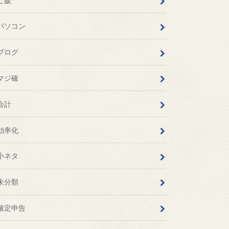
ご飯
パソコン
ブログ
マジ確
会計
効率化
小ネタ
未分類
確定申告