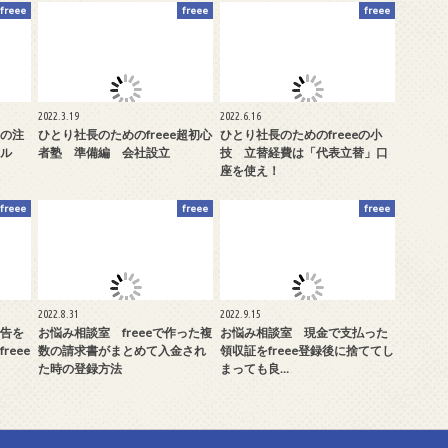
freee
freee
freee
2022.3.19
2022.6.16
の注
ひとり社長のためのfreee超初心
ひとり社長のためのfreeeの小
ル
者塾 準備編 会社設立
技 立替経費は「代表立替」口
座を使え！
freee
freee
freee
2022.8.31
2022.9.15
告を
お悩み相談室 freeeで作った複
お悩み相談室 現金で支払った
eee
数の請求書がまとめて入金され
領収証をfreee登録後に捨ててし
た時の登録方法
まっても良…