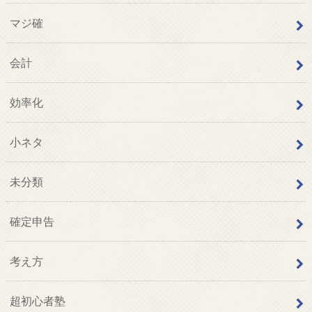
マジ確
会計
効率化
小ネタ
未分類
確定申告
考え方
超初心者塾