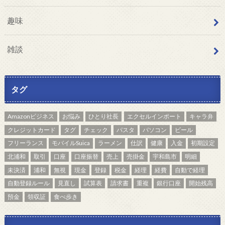
趣味
雑談
タグ
Amazonビジネス
お悩み
ひとり社長
エクセルインポート
キャラ弁
クレジットカード
タグ
チェック
パスタ
パソコン
ビール
フリーランス
モバイルSuica
ラーメン
仕訳
健康
入金
初期設定
北浦和
取引
口座
口座振替
売上
売掛金
宇和島市
明細
未決済
浦和
無視
現金
登録
税金
経理
経費
自動で経理
自動登録ルール
見直し
試算表
請求書
重複
銀行口座
開始残高
預金
領収証
食べ歩き