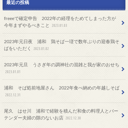
最近の投稿
freeeで確定申告 2022年の経理をためてしまった方が
今年まずやるべきこと
2023.01.03
2023年元日夜 浦和 鶏そば一瑳で数年ぶりの迎春鶏そ
ばをいただく
2023.01.02
2023年元旦 うさぎ年の調神社の混雑と我が家のおせち
2023.01.01
浦和 そば処前地屋さん 2022年食べ納めの年越しそば
2022.12.31
尾久 はせ川 浦和で経験を積んだ和食の料理人とバー
テンダー夫婦の隙のないお店
2022.12.30