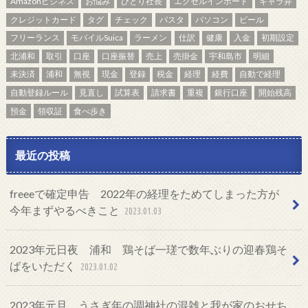
Amazonビジネス
お悩み
ひとり社長
エクセルインポート
キャラ弁
クレジットカード
タグ
チェック
パスタ
パソコン
ビール
フリーランス
モバイルSuica
ラーメン
仕訳
健康
入金
初期設定
北浦和
取引
口座
口座振替
売上
売掛金
宇和島市
明細
未決済
浦和
無視
現金
登録
税金
経理
経費
自動で経理
自動登録ルール
見直し
試算表
請求書
重複
銀行口座
開始残高
預金
領収証
食べ歩き
最近の投稿
freeeで確定申告 2022年の経理をためてしまった方が
今年まずやるべきこと
2023.01.03
2023年元日夜 浦和 鶏そば一瑳で数年ぶりの迎春鶏そ
ばをいただく
2023.01.02
2023年元旦 うさぎ年の調神社の混雑と我が家のおせち