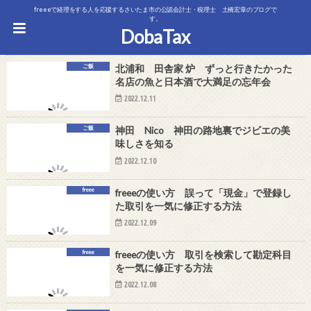
freeeで経理をする人を応援するさいたま市の公認会計士・税理士 土橋宏章のブログで
す。
DobaTax
ご飯
北浦和 田舎家 炉 ずっと行きたかった
名店の魚と日本酒で大満足の忘年会
2022.12.11
ご飯
神田 Nico 神田の路地裏でジビエの美
味しさを知る
2022.12.10
freee
freeeの使い方 誤って「現金」で登録し
た取引を一気に修正する方法
2022.12.09
freee
freeeの使い方 取引を検索して勘定科目
を一気に修正する方法
2022.12.08