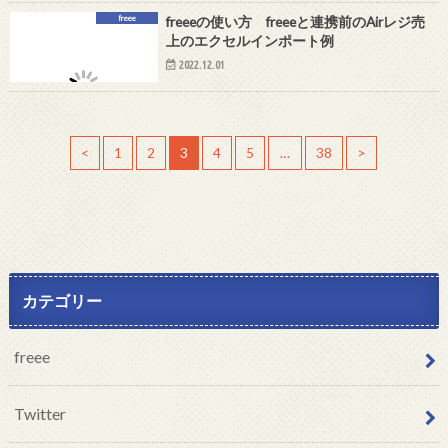
freee
freeeの使い方 freeeと連携前のAirレジ売
上のエクセルインポート例
2022.12.01
<
1
2
3
4
5
…
38
>
カテゴリー
freee
Twitter