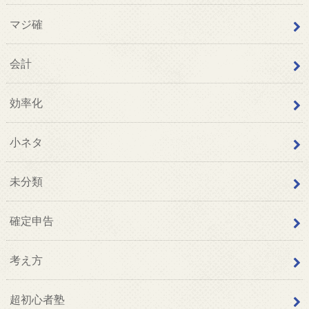
マジ確
会計
効率化
小ネタ
未分類
確定申告
考え方
超初心者塾