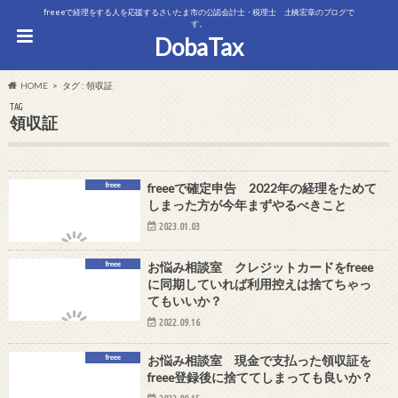
freeeで経理をする人を応援するさいたま市の公認会計士・税理士 土橋宏章のブログで
す。
DobaTax
HOME
タグ : 領収証
TAG
領収証
freee
freeeで確定申告 2022年の経理をためて
しまった方が今年まずやるべきこと
2023.01.03
freee
お悩み相談室 クレジットカードをfreee
に同期していれば利用控えは捨てちゃっ
てもいいか？
2022.09.16
freee
お悩み相談室 現金で支払った領収証を
freee登録後に捨ててしまっても良いか？