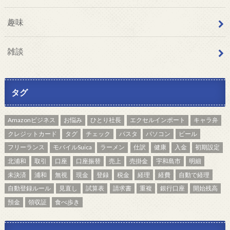
趣味
雑談
タグ
Amazonビジネス
お悩み
ひとり社長
エクセルインポート
キャラ弁
クレジットカード
タグ
チェック
パスタ
パソコン
ビール
フリーランス
モバイルSuica
ラーメン
仕訳
健康
入金
初期設定
北浦和
取引
口座
口座振替
売上
売掛金
宇和島市
明細
未決済
浦和
無視
現金
登録
税金
経理
経費
自動で経理
自動登録ルール
見直し
試算表
請求書
重複
銀行口座
開始残高
預金
領収証
食べ歩き