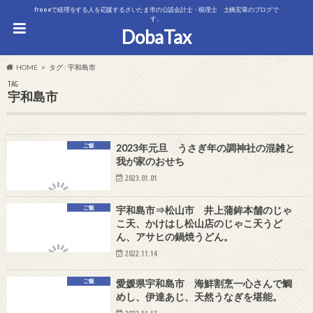
freeeで経理をする人を応援するさいたま市の公認会計士・税理士 土橋宏章のブログで
す。
DobaTax
HOME
タグ : 宇和島市
TAG
宇和島市
ご飯
2023年元旦 うさぎ年の調神社の混雑と
我が家のおせち
2023.01.01
ご飯
宇和島市⇒松山市 井上蒲鉾本舗のじゃ
こ天、かけはし松山店のじゃこ天うど
ん、アサヒの鍋焼うどん。
2022.11.14
ご飯
愛媛県宇和島市 海鮮割烹一心さんで鯛
めし、伊達あじ、天然うなぎを堪能。