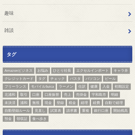
趣味
雑談
タグ
Amazonビジネス
お悩み
ひとり社長
エクセルインポート
キャラ弁
クレジットカード
タグ
チェック
パスタ
パソコン
ビール
フリーランス
モバイルSuica
ラーメン
仕訳
健康
入金
初期設定
北浦和
取引
口座
口座振替
売上
売掛金
宇和島市
明細
未決済
浦和
無視
現金
登録
税金
経理
経費
自動で経理
自動登録ルール
見直し
試算表
請求書
重複
銀行口座
開始残高
預金
領収証
食べ歩き