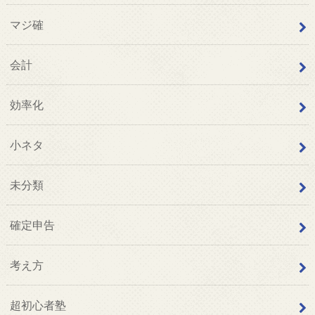
マジ確
会計
効率化
小ネタ
未分類
確定申告
考え方
超初心者塾