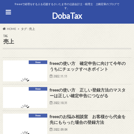
freeeで経理をする人を応援するさいたま市の公認会計士・税理士 土橋宏章のブログで
す。
DobaTax
HOME
タグ : 売上
TAG
売上
freee
freeeの使い方 確定申告に向けて今年の
うちにチェックすべきポイント
2022.11.11
freee
freeeの使い方 正しい登録方法のマスタ
ーは正しい確定申告につながる
2022.10.31
freee
freeeのお悩み相談室 お客様から代金を
先にもらった場合の登録方法
2022.09.04