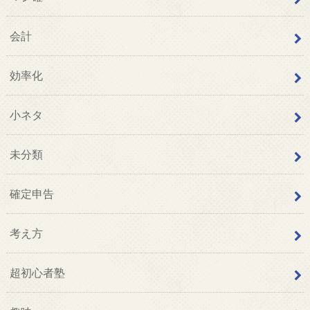
会計
効率化
小ネタ
未分類
確定申告
考え方
超初心者塾