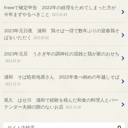
freeeで確定申告 2022年の経理をためてしまった方が
今年まずやるべきこと
2023.01.03
2023年元日夜 浦和 鶏そば一瑳で数年ぶりの迎春鶏そ
ばをいただく
2023.01.02
2023年元旦 うさぎ年の調神社の混雑と我が家のおせち
2023.01.01
浦和 そば処前地屋さん 2022年食べ納めの年越しそば
2022.12.31
尾久 はせ川 浦和で経験を積んだ和食の料理人とバー
テンダー夫婦の隙のないお店
2022.12.30