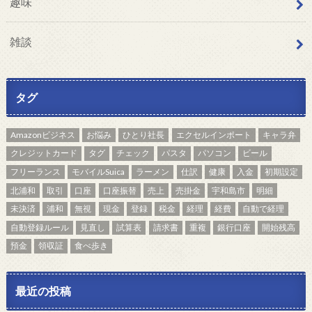
趣味
雑談
タグ
Amazonビジネス
お悩み
ひとり社長
エクセルインポート
キャラ弁
クレジットカード
タグ
チェック
パスタ
パソコン
ビール
フリーランス
モバイルSuica
ラーメン
仕訳
健康
入金
初期設定
北浦和
取引
口座
口座振替
売上
売掛金
宇和島市
明細
未決済
浦和
無視
現金
登録
税金
経理
経費
自動で経理
自動登録ルール
見直し
試算表
請求書
重複
銀行口座
開始残高
預金
領収証
食べ歩き
最近の投稿