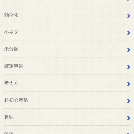
効率化
小ネタ
未分類
確定申告
考え方
超初心者塾
趣味
雑談