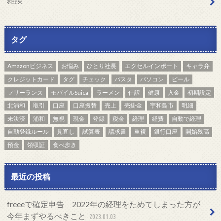
タグ
Amazonビジネス
お悩み
ひとり社長
エクセルインポート
キャラ弁
クレジットカード
タグ
チェック
パスタ
パソコン
ビール
フリーランス
モバイルSuica
ラーメン
仕訳
健康
入金
初期設定
北浦和
取引
口座
口座振替
売上
売掛金
宇和島市
明細
未決済
浦和
無視
現金
登録
税金
経理
経費
自動で経理
自動登録ルール
見直し
試算表
請求書
重複
銀行口座
開始残高
預金
領収証
食べ歩き
最近の投稿
freeeで確定申告 2022年の経理をためてしまった方が
今年まずやるべきこと
2023.01.03