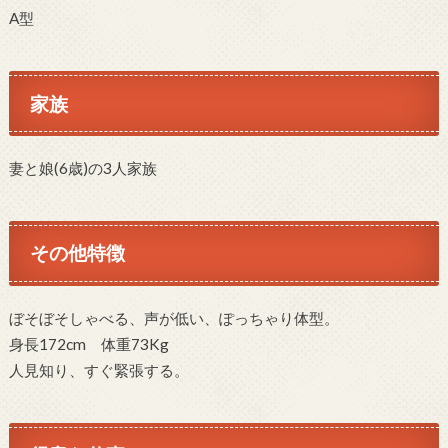
A型
家族
妻と娘(6歳)の3人家族
その他特徴
ぼそぼそしゃべる、声が低い、ぽっちゃり体型。
身長172cm 体重73Kg
人見知り、すぐ緊張する。